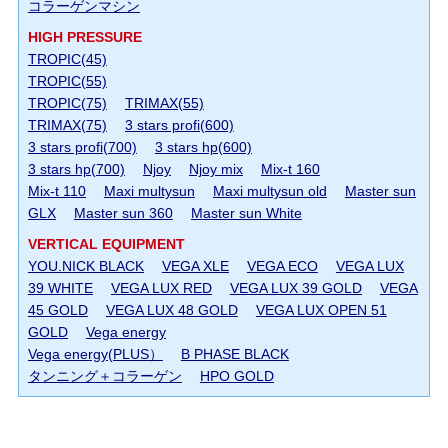
コラーゲンマシン
HIGH PRESSURE
TROPIC(45)
TROPIC(55)
TROPIC(75)
TRIMAX(55)
TRIMAX(75)
3 stars profi(600)
3 stars profi(700)
3 stars hp(600)
3 stars hp(700)
Njoy
Njoy mix
Mix-t 160
Mix-t 110
Maxi multysun
Maxi multysun old
Master sun
GLX
Master sun 360
Master sun White
VERTICAL EQUIPMENT
YOU.NICK BLACK
VEGA XLE
VEGA ECO
VEGA LUX
39 WHITE
VEGA LUX RED
VEGA LUX 39 GOLD
VEGA
45 GOLD
VEGA LUX 48 GOLD
VEGA LUX OPEN 51
GOLD
Vega energy
Vega energy(PLUS）
B PHASE BLACK
タンニング＋コラーゲン
HPO GOLD