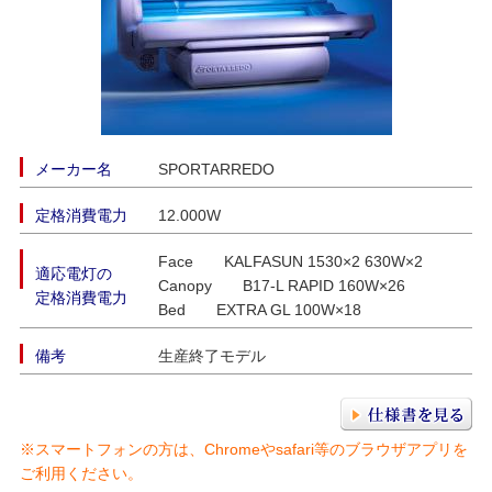
メーカー名
SPORTARREDO
定格消費電力
12.000W
Face KALFASUN 1530×2 630W×2
適応電灯の
Canopy B17-L RAPID 160W×26
定格消費電力
Bed EXTRA GL 100W×18
備考
生産終了モデル
※スマートフォンの方は、Chromeやsafari等のブラウザアプリを
ご利用ください。