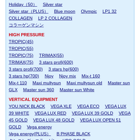
Holiday（50）
Silver star
Silver star（PLUS）
Blue moon
Olympic
LP1 32
COLLAGEN
LP 2 COLLAGEN
コラーゲンマシン
HIGH PRESSURE
TROPIC(45)
TROPIC(55)
TROPIC(75)
TRIMAX(55)
TRIMAX(75)
3 stars profi(600)
3 stars profi(700)
3 stars hp(600)
3 stars hp(700)
Njoy
Njoy mix
Mix-t 160
Mix-t 110
Maxi multysun
Maxi multysun old
Master sun
GLX
Master sun 360
Master sun White
VERTICAL EQUIPMENT
YOU.NICK BLACK
VEGA XLE
VEGA ECO
VEGA LUX
39 WHITE
VEGA LUX RED
VEGA LUX 39 GOLD
VEGA
45 GOLD
VEGA LUX 48 GOLD
VEGA LUX OPEN 51
GOLD
Vega energy
Vega energy(PLUS）
B PHASE BLACK